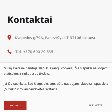
Kontaktai
Klaipėdos g.79A, Panevėžys LT-37106 Lietuva
Tel.: +370 600 29 535
El. p.: info@destinus.lt
Mūsų svetainė naudoja slapukus (angl. cookies). Šie slapukai naudojami
statistikos ir rinkodaros tikslais.
Darbo laikas: I-V 9:00-18:00
Jei Jūs sutinkate, kad šiems tikslams būtų naudojami slapukai, spauskite
„Sutinku“ ir toliau naudokitės svetaine.
© 2021 Visos teisės saugomos
DUOMENŲ APSAUGA
SUTINKU
PARINKTYS
Sukurta:
TEXUS