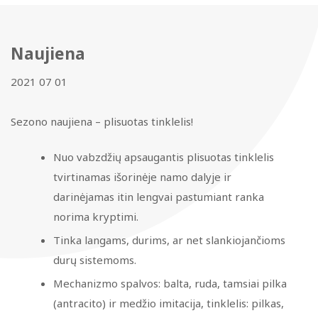
Romanetės
Roletinis tinklelis nuo vabzdžių
Naujiena
Austrijetės
Tinklelio nuo vabzdžių rėmelis
2021 07 01
Tinklelis – durys
Sezono naujiena – plisuotas tinklelis!
Plisuotas tinklelis
Nuo vabzdžių apsaugantis plisuotas tinklelis
tvirtinamas išorinėje namo dalyje ir
darinėjamas itin lengvai pastumiant ranka
norima kryptimi.
Tinka langams, durims, ar net slankiojančioms
durų sistemoms.
Mechanizmo spalvos: balta, ruda, tamsiai pilka
(antracito) ir medžio imitacija, tinklelis: pilkas,