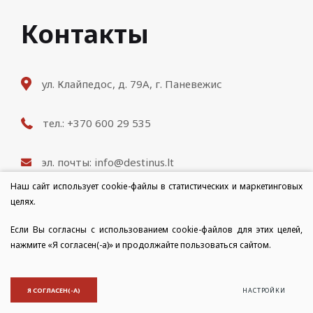
Контакты
ул. Клайпедос, д. 79A, г. Паневежис
тел.: +370 600 29 535
эл. почты: info@destinus.lt
Наш сайт использует cookie-файлы в статистических и маркетинговых
Режим работы: пн-пт 9: 00-18: 00
целях.
Если Вы согласны с использованием cookie-файлов для этих целей,
нажмите «Я согласен(-а)» и продолжайте пользоваться сайтом.
© 2021 Все права защищены
ПОЛИТИКА КОНФИДЕНЦИАЛЬНОСТИ И ИСПОЛЬЗОВАНИЯ
COOKIE-ФАЙЛОВ
Я СОГЛАСЕН(-А)
НАСТРОЙКИ
Created by:
TEXUS