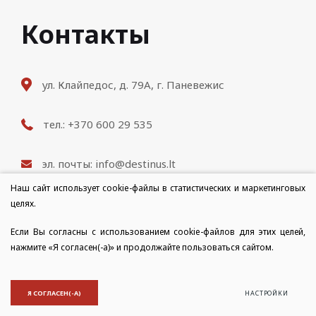
Контакты
ул. Клайпедос, д. 79A, г. Паневежис
тел.: +370 600 29 535
эл. почты: info@destinus.lt
Наш сайт использует cookie-файлы в статистических и маркетинговых
Режим работы: пн-пт 9: 00-18: 00
целях.
Если Вы согласны с использованием cookie-файлов для этих целей,
нажмите «Я согласен(-а)» и продолжайте пользоваться сайтом.
© 2021 Все права защищены
ПОЛИТИКА КОНФИДЕНЦИАЛЬНОСТИ И ИСПОЛЬЗОВАНИЯ
COOKIE-ФАЙЛОВ
Я СОГЛАСЕН(-А)
НАСТРОЙКИ
Created by:
TEXUS